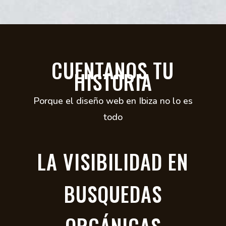
CUENTANOS TU
HISTORIA
Porque el diseño web en Ibiza no lo es
todo
LA VISIBILIDAD EN
BUSQUEDAS
ORGÁNICAS