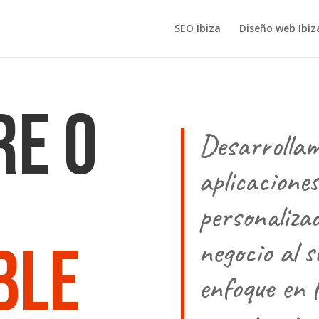
SEO Ibiza
Diseño web Ibiz
re o
Desarrollam
aplicaciones
personalizad
ble
negocio al s
enfoque en 