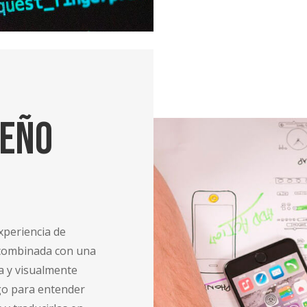
seño
xperiencia de
, combinada con una
va y visualmente
go para entender