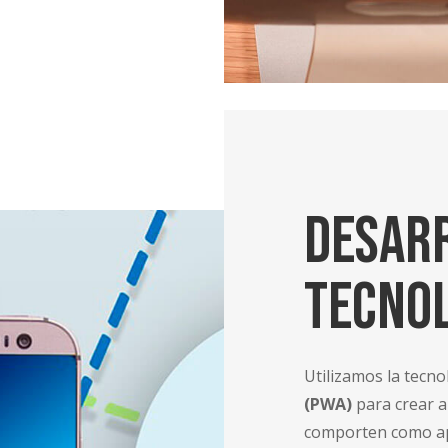
Desar
Tecno
Utilizamos la tecn
(PWA)
para crear a
comporten como apl